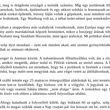
 meg is drágította országát a turisták számára. Míg egy jordánnak fill
csarnokok, boltívek, épületrészek és egy akkori színház is fennmaradt
akik ezeket építették, bizony híján voltak a gépeknek, azaz mindent e
be botlottunk. Egy Wartburg volt az, a néhai kelet-német ipar remekműv
niában a stoppolásra más szabályok vonatkoznak, mint Európa nagy rész
Néhány autós marslakónak képzelt bennünket, mikor a buszjegy árának tö
 Arafatot meg Szaddam Husszeint, mint igazi arabokat. Mi politikai tém
 szép ilyet mondani – nem sok minden akad, ami szemet gyönyörködte
dtak az ammani sikátorok.
s-tenger és Amman között. A nabateánusok főhadiszállása volt, ám a 
 amikor megtelik, akkor indul el. Félórát vártunk az utolsó utasra. A 
yából kiindulva azt mondtam, hogy ha a jordánok is fizetnek a csomag
olódni, hogy miért nem megyünk már, ami véget vetett az állóháborúnak.
t. A szálló tetején egy 25 matracos tömegszállást alakítottak ki, ami ter
árom km-re kezdődtek. Egy kisbusz vitt le a völgybe. A jegyárak az 
vér vagy szamár hátára ültetni,
„nem drága”
áron. A romokhoz egy tö
s érzés volt ebben a labirintus-szerű folyosóban sétálni.
e. Ahogy haladtunk a folyosóból kifelé, úgy bukkant fel az egész, szé
 szűk és magas sziklák miatt a Nap csupán pár óra hosszat süt be, ezér