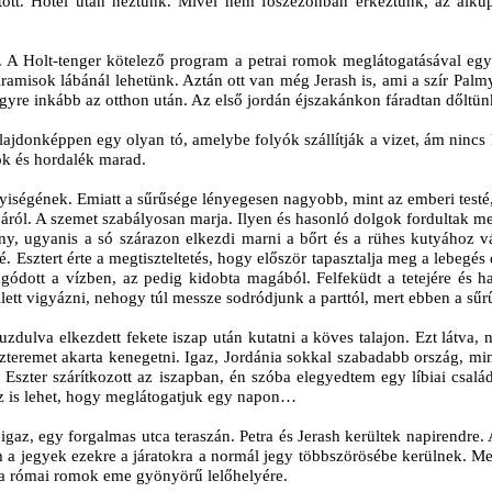
rtott. Hotel után néztünk. Mivel nem főszezonban érkeztünk, az alku
etet. A Holt-tenger kötelező program a petrai romok meglátogatásával
piramisok lábánál lehetünk. Aztán ott van még Jerash is, ami a szír Pal
yre inkább az otthon után. Az első jordán éjszakánkon fáradtan dőltü
lajdonképpen egy olyan tó, amelybe folyók szállítják a vizet, ám nincs l
yok és hordalék marad.
yiségének. Emiatt a sűrűsége lényegesen nagyobb, mint az emberi testé
agjáról. A szemet szabályosan marja. Ilyen és hasonló dolgok fordultak
y, ugyanis a só szárazon elkezdi marni a bőrt és a rühes kutyához v
é. Esztert érte a megtiszteltetés, hogy először tapasztalja meg a lebegé
elvágódott a vízben, az pedig kidobta magából. Felfeküdt a tetejére 
 kellett vigyázni, nehogy túl messze sodródjunk a parttól, mert ebben a 
lbuzdulva elkezdett fekete iszap után kutatni a köves talajon. Ezt lát
teremet akarta kenegetni. Igaz, Jordánia sokkal szabadabb ország, min
íg Eszter szárítkozott az iszapban, én szóba elegyedtem egy líbiai csal
 az is lehet, hogy meglátogatjuk egy napon…
 igaz, egy forgalmas utca teraszán. Petra és Jerash kerültek napirendre
 a jegyek ezekre a járatokra a normál jegy többszörösébe kerülnek. Meg
et a római romok eme gyönyörű lelőhelyére.