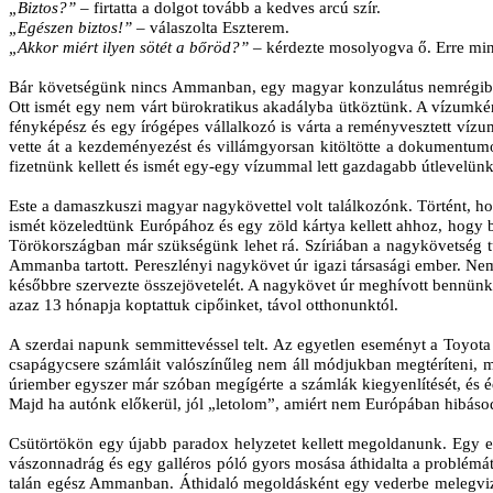
„Biztos?”
– firtatta a dolgot tovább a kedves arcú szír.
„Egészen biztos!”
– válaszolta Eszterem.
„Akkor miért ilyen sötét a bőröd?”
– kérdezte mosolyogva ő. Erre mi
Bár követségünk nincs Ammanban, egy magyar konzulátus nemrégiben nyi
Ott ismét egy nem várt bürokratikus akadályba ütköztünk. A vízumkérő
fényképész és egy írógépes vállalkozó is várta a reményvesztett víz
vette át a kezdeményezést és villámgyorsan kitöltötte a dokumentumok
fizetnünk kellett és ismét egy-egy vízummal lett gazdagabb útlevelünk.
Este a damaszkuszi magyar nagykövettel volt találkozónk. Történt, h
ismét közeledtünk Európához és egy zöld kártya kellett ahhoz, hogy b
Törökországban már szükségünk lehet rá. Szíriában a nagykövetség tűn
Ammanba tartott. Pereszlényi nagykövet úr igazi társasági ember. Ne
későbbre szervezte összejövetelét. A nagykövet úr meghívott bennünke
azaz 13 hónapja koptattuk cipőinket, távol otthonunktól.
A szerdai napunk semmittevéssel telt. Az egyetlen eseményt a Toyota
csapágycsere számláit valószínűleg nem áll módjukban megtéríteni, me
úriember egyszer már szóban megígérte a számlák kiegyenlítését, és é
Majd ha autónk előkerül, jól „letolom”, amiért nem Európában hibáso
Csütörtökön egy újabb paradox helyzetet kellett megoldanunk. Egy e
vászonnadrág és egy galléros póló gyors mosása áthidalta a problémá
talán egész Ammanban. Áthidaló megoldásként egy vederbe melegvizet