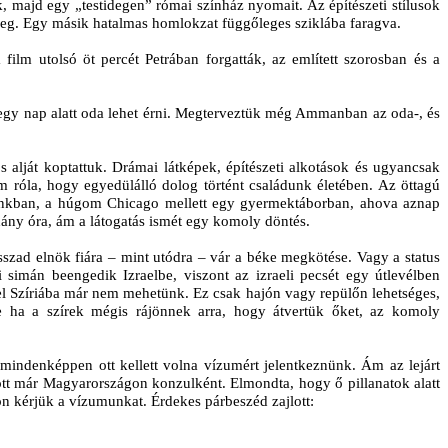
, majd egy „testidegen” római színház nyomait. Az építészeti stílusok
meg. Egy másik hatalmas homlokzat függőleges sziklába faragva.
ilm utolsó öt percét Petrában forgatták, az említett szorosban és a
t egy nap alatt oda lehet érni. Megterveztük még Ammanban az oda-, és
 alját koptattuk. Drámai látképek, építészeti alkotások és ugyancsak
 róla, hogy egyedülálló dolog történt családunk életében. Az öttagú
unkban, a húgom Chicago mellett egy gyermektáborban, ahova aznap
ány óra, ám a látogatás ismét egy komoly döntés.
Asszad elnök fiára – mint utódra – vár a béke megkötése. Vagy a status
 simán beengedik Izraelbe, viszont az izraeli pecsét egy útlevélben
ivel Szíriába már nem mehetünk. Ez csak hajón vagy repülőn lehetséges,
de ha a szírek mégis rájönnek arra, hogy átvertük őket, az komoly
 mindenképpen ott kellett volna vízumért jelentkeznünk. Ám az lejárt
ott már Magyarországon konzulként. Elmondta, hogy ő pillanatok alatt
n kérjük a vízumunkat. Érdekes párbeszéd zajlott: