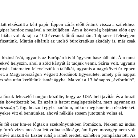
 elkészült a kért papír. Éppen zárás előtt értünk vissza a szírekhez.
gépet hordoz magával a retiküljében. Ám a követség bejárata előtt egy
hiába voltak rajta a 100 évesnek tűnő masinán. Talpraesett feleségem
izettünk. Miután elhárult az utolsó bürokratikus akadály is, már csak
ő biztosítását, ugyanis az Európán kívül úgysem használható. Ám most
ő helyszín, ahol a zöld kártyát át tudjuk venni, Szíria volt, ugyanis
yát. Interneten leleveleztük a találkát, ugyanis a nagykövet úr éppen
ület, a Magyarországon Végzett Jordánok Egyesülete, amely pár nappal
es séta után kerültünk ismét ágyba. Ma volt a 13 hónapos „évforduló”,
társuk lekezelő hangon közölte, hogy az USA-beli javítás és a brazil
én következtek be. Ez azért is hatott meglepetésként, mert ugyanez az
társaság”
, fogalmazott egyik barátom, mikor megismerte a részleteket.
kre vitt el bennünket, ahová nélküle sosem jutottunk volna el.
 és fél ezer km-re lógtak a szekrényünkben Pomázon. Nekem az indiai
y forró vizes mosásra lett volna szüksége, ám ilyen mosógép nem volt
vé alakult és Eszter ruhája ismét eredeti színében pompázhatott. Az