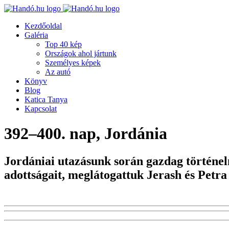
Kezdőoldal
Galéria
Top 40 kép
Országok ahol jártunk
Személyes képek
Az autó
Könyv
Blog
Katica Tanya
Kapcsolat
392–400. nap, Jordánia
Jordániai utazásunk során gazdag történel
adottságait, meglátogattuk Jerash és Petra