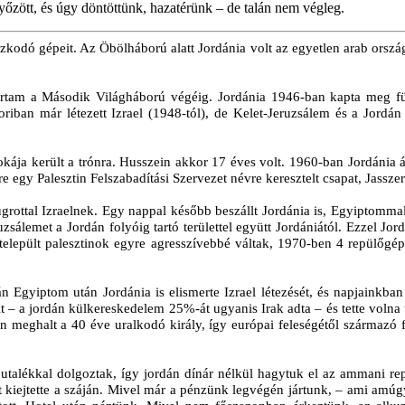
őzött, és úgy döntöttünk, hazatérünk – de talán nem végleg.
ózkodó gépeit. Az Öbölháború alatt Jordánia volt az egyetlen arab ország
leírtam a Második Világháború végéig. Jordánia 1946-ban kapta meg f
oriban már létezett Izrael (1948-tól), de Kelet-Jeruzsálem és a Jordán 
ája került a trónra. Husszein akkor 17 éves volt. 1960-ban Jordánia á
re egy Palesztin Felszabadítási Szervezet névre keresztelt csapat, Jasszer
rottal Izraelnek. Egy nappal később beszállt Jordánia is, Egyiptommal v
ruzsálemet a Jordán folyóig tartó területtel együtt Jordániától. Ezzel J
betelepült palesztinok egyre agresszívebbé váltak, 1970-ben 4 repülőgép
án Egyiptom után Jordánia is elismerte Izrael létezését, és napjainkb
lt – a jordán külkereskedelem 25%-át ugyanis Irak adta – és tette voln
-ban meghalt a 40 éve uralkodó király, így európai feleségétől származ
 jutalékkal dolgoztak, így jordán dínár nélkül hagytuk el az ammani rep
t kiejtette a száján. Mivel már a pénzünk legvégén jártunk, – ami amúg