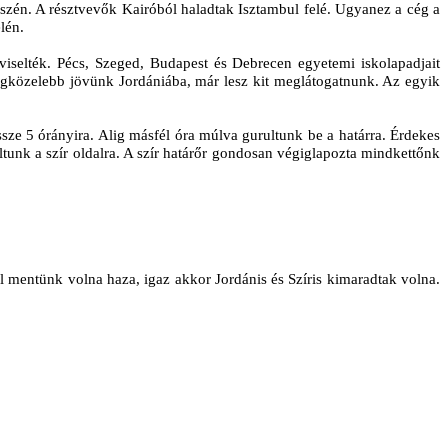
 részén. A résztvevők Kairóból haladtak Isztambul felé. Ugyanez a cég a
lén.
iselték. Pécs, Szeged, Budapest és Debrecen egyetemi iskolapadjait
legközelebb jövünk Jordániába, már lesz kit meglátogatnunk. Az egyik
ze 5 órányira. Alig másfél óra múlva gurultunk be a határra. Érdekes
lltunk a szír oldalra. A szír határőr gondosan végiglapozta mindkettőnk
l mentünk volna haza, igaz akkor Jordánis és Szíris kimaradtak volna.