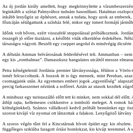
Az új jordán király amellett, hogy megkönnyítette a vízumbeszerzést,
leginkább a szíriai Palmyrához tudnám hasonlítani. Hatalmas oszlop
inkább lenyűgöz az építészet, annak a tudata, hogy azok az emberek, 
főutcáján sétálgattunk a színház felé, mikor egy ismert formájú jármű
Időnk volt bőven, ezért visszafelé stoppolással próbálkoztunk. Jordá
összegét jó előre tisztázni, a későbbi viták elkerülése érdekében. 
társaságra vágyott. Beszélt egy cseppet angolul és mindvégig dicsérte
A délután Amman belvárosának felderítésével telt. Ammanban – nem
egy kis „romhalmaz”. Damaszkusz hangulatos utcáitól messze elmara
Petra kétségtelenül Jordánia premier látványossága, félúton a Vörö
ismét felcuccoltunk. A buszok itt is úgy mennek, mint Peruban, azaz,
csomagjaink után. Az egyetemes emberi jogok „egyenlőség” alapszabál
percig farkasszemet néztünk a sofőrrel. Aztán az utasok kezdtek zúg
A minibusz egy turistaszálló előtt tett ki minket, nem sokkal dél előt
átfújt rajta, kellemesen csökkentve a tomboló meleget. A romok h
költségünkkel). Számos vállalkozó kedvű próbált bennünket egy ösz
szorost kivájó víz nyomai ott látszottak a falakon. Lenyűgöző látvány é
A szoros végén tűnt fel a Kincstárnak hívott épület egy kis részlet
függőleges sziklába faragott óriási homlokzat, kis kivájt teremmel. A