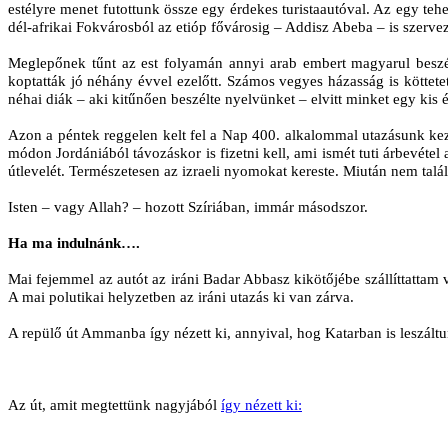
estélyre menet futottunk össze egy érdekes turistaautóval. Az egy tehe
dél-afrikai Fokvárosból az etióp fővárosig – Addisz Abeba – is szervez
Meglepőnek tűnt az est folyamán annyi arab embert magyarul beszél
koptatták jó néhány évvel ezelőtt. Számos vegyes házasság is köttet
néhai diák – aki kitűnően beszélte nyelvünket – elvitt minket egy kis
Azon a péntek reggelen kelt fel a Nap 400. alkalommal utazásunk kez
módon Jordániából távozáskor is fizetni kell, ami ismét tuti árbevétel
útlevelét. Természetesen az izraeli nyomokat kereste. Miután nem talált
Isten – vagy Allah? – hozott Szíriában, immár másodszor.
Ha ma indulnánk….
Mai fejemmel az autót az iráni Badar Abbasz kikötőjébe szállíttattam
A mai polutikai helyzetben az iráni utazás ki van zárva.
A repülő út Ammanba így nézett ki, annyival, hog Katarban is leszáltu
Az út, amit megtettünk nagyjából
így nézett ki: