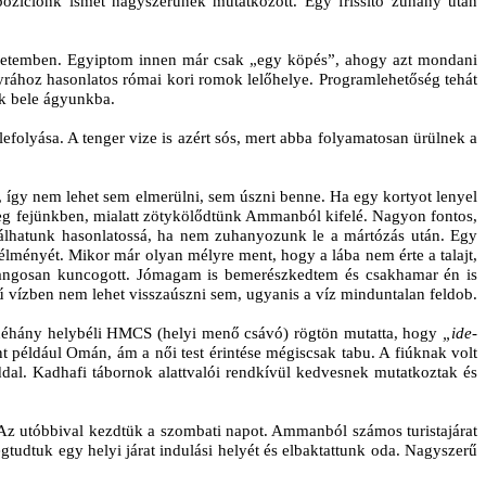
pozíciónk ismét nagyszerűnek mutatkozott. Egy frissítő zuhany után
 egyetemben. Egyiptom innen már csak „egy köpés”, ahogy azt mondani
myrához hasonlatos római kori romok lelőhelye. Programlehetőség tehát
nk bele ágyunkba.
efolyása. A tenger vize is azért sós, mert abba folyamatosan ürülnek a
, így nem lehet sem elmerülni, sem úszni benne. Ha egy kortyot lenyel
 meg fejünkben, mialatt zötykölődtünk Ammanból kifelé. Nagyon fontos,
álhatunk hasonlatossá, ha nem zuhanyozunk le a mártózás után. Egy
s élményét. Mikor már olyan mélyre ment, hogy a lába nem érte a talajt,
és hangosan kuncogott. Jómagam is bemerészkedtem és csakhamar én is
sűrű vízben nem lehet visszaúszni sem, ugyanis a víz minduntalan feldob.
va, néhány helybéli HMCS (helyi menő csávó) rögtön mutatta, hogy
„ide-
t például Omán, ám a női test érintése mégiscsak tabu. A fiúknak volt
áddal. Kadhafi tábornok alattvalói rendkívül kedvesnek mutatkoztak és
. Az utóbbival kezdtük a szombati napot. Ammanból számos turistajárat
tudtuk egy helyi járat indulási helyét és elbaktattunk oda. Nagyszerű