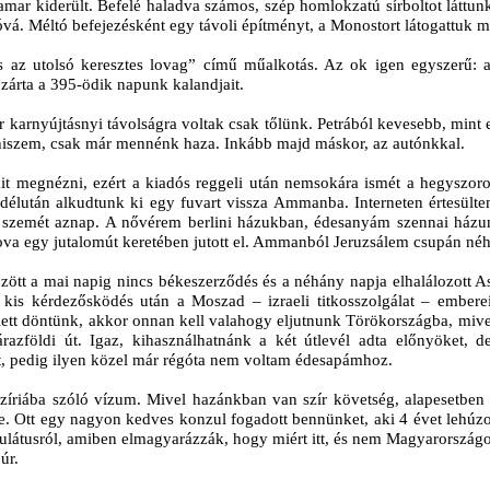
amar kiderült. Befelé haladva számos, szép homlokzatú sírboltot láttunk
óvá. Méltó befejezésként egy távoli építményt, a Monostort látogattuk 
az utolsó keresztes lovag” című műalkotás. Az ok igen egyszerű: a f
 zárta a 395-ödik napunk kalandjait.
r karnyújtásnyi távolságra voltak csak tőlünk. Petrából kevesebb, min
iszem, csak már mennénk haza. Inkább majd máskor, az autónkkal.
t megnézni, ezért a kiadós reggeli után nemsokára ismét a hegyszoros
lután alkudtunk ki egy fuvart vissza Ammanba. Interneten értesültem
 a szemét aznap. A nővérem berlini házukban, édesanyám szennai ház
va egy jutalomút keretében jutott el. Ammanból Jeruzsálem csupán néh
 között a mai napig nincs békeszerződés és a néhány napja elhalálozott 
y kis kérdezősködés után a Moszad – izraeli titkosszolgálat – emberei
 mellett döntünk, akkor onnan kell valahogy eljutnunk Törökországba, m
árazföldi út. Igaz, kihasználhatnánk a két útlevél adta előnyöket, 
t, pedig ilyen közel már régóta nem voltam édesapámhoz.
Szíriába szóló vízum. Mivel hazánkban van szír követség, alapesetben
re. Ott egy nagyon kedves konzul fogadott bennünket, aki 4 évet lehúz
ulátusról, amiben elmagyarázzák, hogy miért itt, és nem Magyarországo
úr.