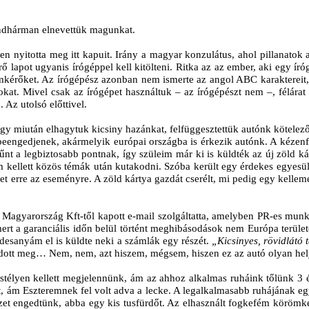
ndhárman elnevettük magunkat.
totta meg itt kapuit. Irány a magyar konzulátus, ahol pillanatok alatt
 lapot ugyanis írógéppel kell kitölteni. Ritka az az ember, aki egy író
umkérőket. Az írógépész azonban nem ismerte az angol ABC karaktereit, 
at. Mivel csak az írógépet használtuk – az írógépészt nem –, félárat f
 Az utolsó előttivel.
ogy miután elhagytuk kicsiny hazánkat, felfüggesztettük autónk kötelez
eengedjenek, akármelyik európai országba is érkezik autónk. A kézenfekv
t a legbiztosabb pontnak, így szüleim már ki is küldték az új zöld kárt
m kellett közös témák után kutakodni. Szóba került egy érdekes egyes
t erre az eseményre. A zöld kártya gazdát cserélt, mi pedig egy kellem
 Magyarország Kft-től kapott e-mail szolgáltatta, amelyben PR-es munka
rt a garanciális időn belül történt meghibásodások nem Európa terület
desanyám el is küldte neki a számlák egy részét.
„Kicsinyes, rövidlátó 
dott meg… Nem, nem, azt hiszem, mégsem, hiszen ez az autó olyan helye
stélyen kellett megjelennünk, ám az ahhoz alkalmas ruháink tőlünk 3
t, ám Eszteremnek fel volt adva a lecke. A legalkalmasabb ruhájának eg
 engedtünk, abba egy kis tusfürdőt. Az elhasznált fogkefém körömkefé