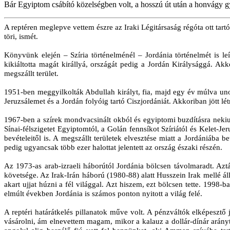
Bár Egyiptom csábító közelségben volt, a hosszú út után a honvágy gy
A reptéren meglepve vettem észre az Iraki Légitársaság régóta ott tart
töri, ismét.
Könyvünk elején – Szíria történelménél – Jordánia történelmét is 
kikiáltotta magát királlyá, országát pedig a Jordán Királysággá. Akk
megszállt terület.
1951-ben meggyilkolták Abdullah királyt, fia, majd egy év múlva unok
Jeruzsálemet és a Jordán folyóig tartó Ciszjordániát. Akkoriban jött lét
1967-ben a szírek mondvacsinált okból és egyiptomi buzdításra nekiug
Sínai-félszigetet Egyiptomtól, a Golán fennsíkot Szíriától és Kelet-Je
bevételeitől is. A megszállt területek elvesztése miatt a Jordániába 
pedig ugyancsak több ezer halottat jelentett az ország északi részén.
Az 1973-as arab-izraeli háborútól Jordánia bölcsen távolmaradt. Azt
követsége. Az Irak-Irán háború (1980-88) alatt Husszein Irak mellé ál
akart ujjat húzni a fél világgal. Azt hiszem, ezt bölcsen tette. 1998
elmúlt években Jordánia is számos ponton nyitott a világ felé.
A reptéri határátkelés pillanatok műve volt. A pénzváltók elképesztő
vásárolni, ám elnevettem magam, mikor a kalauz a dollár-dínár arány