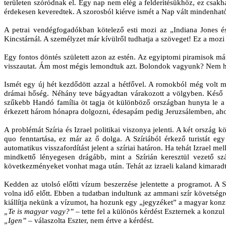
területen szóródnak el. Egy nap nem elég a felderítésükhöz, ez csakh
érdekesen keveredtek. A szorosból kiérve ismét a Nap vált mindenhat
A petrai vendégfogadókban kötelező esti mozi az „Indiana Jones és 
Kincstárnál. A személyzet már kívülről tudhatja a szöveget! Ez a mozi
Egy fontos döntés született azon az estén. Az egyiptomi piramisok má
visszautat. Ám most mégis lemondtuk azt. Bolondok vagyunk? Nem h
Ismét egy új hét kezdődött azzal a hétfővel. A romokból még volt mi
drámai hőség. Néhány teve bágyadtan várakozott a völgyben. Késő dé
szűkebb Handó família öt tagja öt különböző országban hunyta le
érkezett három hónapra dolgozni, édesapám pedig Jeruzsálemben, aho
A problémát Szíria és Izrael politikai viszonya jelenti. A két ország
quo fenntartása, ez már az ő dolga. A Szíriából érkező turistát eg
automatikus visszafordítást jelent a szíriai határon. Ha tehát Izrael
mindkettő lényegesen drágább, mint a Szírián keresztül vezető sz
következményeket vonhat maga után. Tehát az izraeli kaland kimarad
Kedden az utolsó előtti vízum beszerzése jelentette a programot. A 
volna idő előtt. Ebben a tudatban indultunk az ammani szír követség
kiállítja nekünk a vízumot, ha hozunk egy „jegyzéket” a magyar konz
„Te is magyar vagy?” –
tette fel a különös kérdést Eszternek a konzul 
„Igen”
– válaszolta Eszter, nem értve a kérdést.