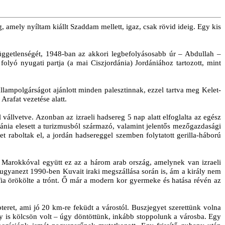
, amely nyíltam kiállt Szaddam mellett, igaz, csak rövid ideig. Egy kis
üggetlenségét, 1948-ban az akkori legbefolyásosabb úr – Abdullah –
folyó nyugati partja (a mai Ciszjordánia) Jordániához tartozott, mint
llampolgárságot ajánlott minden palesztinnak, ezzel tartva meg Kelet-
 Arafat vezetése alatt.
állvetve. Azonban az izraeli hadsereg 5 nap alatt elfoglalta az egész
ordánia elesett a turizmusból származó, valamint jelentős mezőgazdasági
et raboltak el, a jordán hadsereggel szemben folytatott gerilla-háború
an Marokkóval együtt ez az a három arab ország, amelynek van izraeli
a ugyanezt 1990-ben Kuvait iraki megszállása során is, ám a király nem
ó fia örökölte a trónt. Ő már a modern kor gyermeke és hatása révén az
teret, ami jó 20 km-re feküdt a várostól. Buszjegyet szerettünk volna
y is kölcsön volt – úgy döntöttünk, inkább stoppolunk a városba. Egy