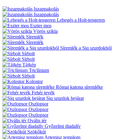
Iszappakolás
Iszappakolás
Lebegés a Holt-tengeren
Eszter mos
Vörös szikla
Síremlék
Síremlék
Síremlék a Siq szurdokból
Sírbolt
Sírbolt
Tájkép
Triclínium
Sírbolt
Kolostor
Római katona síremléke
Fehér tevék
Siq szurdok bejárat
Oszlopsor
Oszlopsor
Oszlopsor
Ovális tér
Győzelmi diadalív
Szökőkút
Artemisz templom