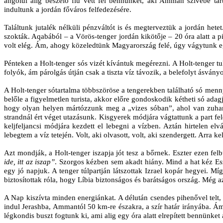
angolul alig beszélő fiú vett fel bennünket, aki Amman szívébe ta
indultunk a jordán főváros felfedezésére.
Találtunk jutalék nélküli pénzváltót is és megterveztük a jordán h
szokták. Aqabából – a Vörös-tenger jordán kikötője – 20 óra alatt a 
volt elég. Ám, ahogy közeledtünk Magyarország felé, úgy vágytunk eg
Pénteken a Holt-tenger sós vizét kívántuk megérezni. A Holt-tenger tu
folyók, ám párolgás útján csak a tiszta víz távozik, a belefolyt ásván
A Holt-tenger sótartalma többszöröse a tengerekben található só menn
belőle a figyelmetlen turista, akkor előre gondoskodik kétheti só ad
hogy olyan helyen mártózzunk meg a „vizes sóban”, ahol van zuhan
strandnál ért véget utazásunk. Kisgyerek módjára vágtattunk a part fel
keljfeljancsi módjára kezdett el lebegni a vízben. Aztán hirtelen 
lebegtem a víz tetején. Volt, aki olvasott, volt, aki szendergett. Arra
Azt mondják, a Holt-tenger iszapja jót tesz a bőrnek. Eszter ezen fe
ide, itt az iszap”
. Szorgos kézben sem akadt hiány. Mind a hat kéz Esz
egy jó napjuk. A tenger túlpartján látszottak Izrael kopár hegyei. M
biztosítottak róla, hogy Líbia biztonságos és barátságos ország. Még
A Nap kiszívta minden energiánkat. A délután csendes pihenővel telt,
indul Jerashba, Ammantól 50 km-re északra, a szír határ irányába. Ám
légkondis buszt fogtunk ki, ami alig egy óra alatt elrepített bennünk