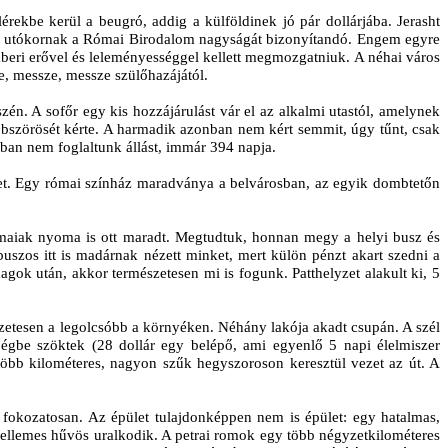
érekbe kerül a beugró, addig a külföldinek jó pár dollárjába. Jerasht
 az utókornak a Római Birodalom nagyságát bizonyítandó. Engem egyre
mberi erővel és leleményességgel kellett megmozgatniuk. A néhai város
e, messze, messze szülőhazájától.
én. A sofőr egy kis hozzájárulást vár el az alkalmi utastól, amelynek
bbszörösét kérte. A harmadik azonban nem kért semmit, úgy tűnt, csak
ában nem foglaltunk állást, immár 394 napja.
t. Egy római színház maradványa a belvárosban, az egyik dombtetőn
rómaiak nyoma is ott maradt. Megtudtuk, honnan megy a helyi busz és
buszos itt is madárnak nézett minket, mert külön pénzt akart szedni a
ok után, akkor természetesen mi is fogunk. Patthelyzet alakult ki, 5
mészetesen a legolcsóbb a környéken. Néhány lakója akadt csupán. A szél
égbe szöktek (28 dollár egy belépő, ami egyenlő 5 napi élelmiszer
bb kilométeres, nagyon szűk hegyszoroson keresztül vezet az út. A
p fokozatosan. Az épület tulajdonképpen nem is épület: egy hatalmas,
t kellemes hűvös uralkodik. A petrai romok egy több négyzetkilométeres