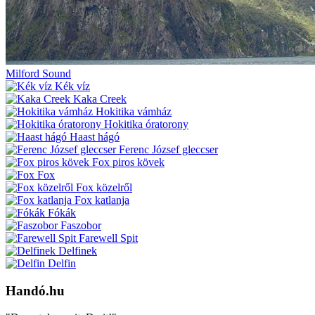
Milford Sound
Kék víz
Kaka Creek
Hokitika vámház
Hokitika óratorony
Haast hágó
Ferenc József gleccser
Fox piros kövek
Fox
Fox közelről
Fox katlanja
Fókák
Faszobor
Farewell Spit
Delfinek
Delfin
Handó.hu