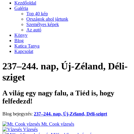
Kezdőoldal
Galéria
Top 40 kép
Országok ahol jártunk
Személyes képek
Az autó
Könyv
Blog
Katica Tanya
Kapcsolat
237–244. nap, Új-Zéland, Déli-
sziget
A világ egy nagy falu, a Tiéd is, hogy
felfedezd!
Blog bejegyzés:
237–244. nap, Új-Zéland, Déli-sziget
Mt. Cook vízesés
Vízesés