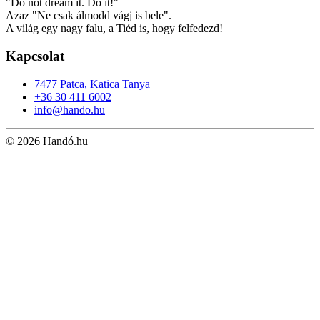
"Do not dream it. Do it!"
Azaz "Ne csak álmodd vágj is bele".
A világ egy nagy falu, a Tiéd is, hogy felfedezd!
Kapcsolat
7477 Patca, Katica Tanya
+36 30 411 6002
info@hando.hu
© 2026 Handó.hu