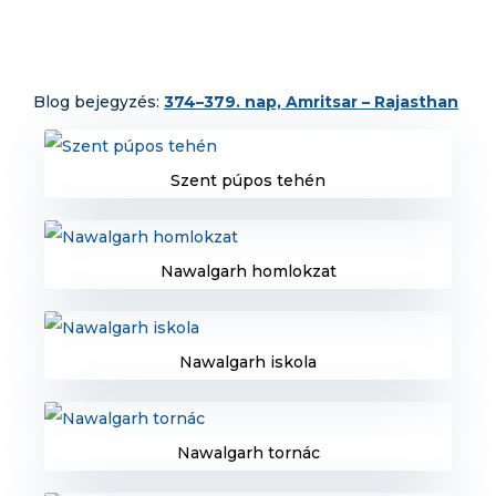
BLOG
Blog bejegyzés:
374–379. nap, Amritsar – Rajasthan
KATICA TANYA
Szent púpos tehén
KAPCSOLAT
Nawalgarh homlokzat
Nawalgarh iskola
Nawalgarh tornác