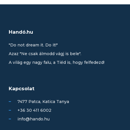
Handó.hu
"Do not dream it. Do it!"
Azaz "Ne csak álmodd vágj is bele".
A világ egy nagy falu, a Tiéd is, hogy felfedezd!
Kapcsolat
7477 Patca, Katica Tanya
+36 30 411 6002
info@hando.hu