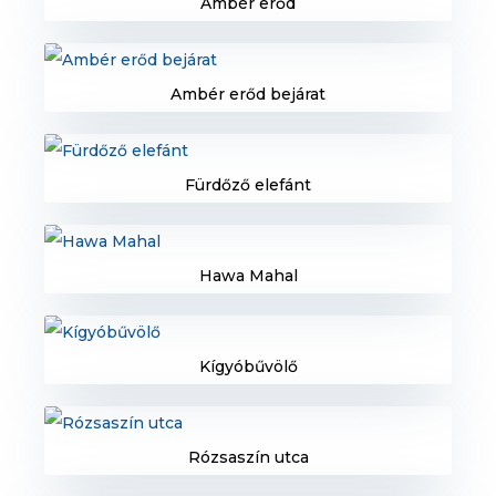
Ambér erőd
Ambér erőd bejárat
Fürdőző elefánt
Hawa Mahal
Kígyóbűvölő
Rózsaszín utca