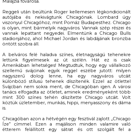
Malajzia fővárosa.
Reggeli után beültünk Roger kellemesen légkondicionált
autójába és nekivágtunk Chicagónak. Lombard úgy
viszonyul Chicagóhoz, mint Pomáz Budapesthez. Chicago
is olyan, mint bármelyik nagyváros. Vannak szép részei és
vannak lepattant negyedei. Elmentünk a Chicago Bulls
stadionjához, ahol Michael Jordan és labdájának bronzba
öntött szobra áll.
A belváros felé haladva színes, életnagyságú tehenekre
lettünk figyelmesek az út szélén. Hát ez is csak
Amerikában lehetséges! Megtudtuk, hogy egy vállalkozó
szellemű svájcinak egyik reggel eszébe jutott: milyen
nagyszerű dolog lenne, ha egy nagyváros utcáit
különböző stílusú tehenek díszítenék. Ezzel az ötlettel
Svájcban nem sokra ment, de Chicagóban igen. A városi
tanács elfogadta az ötletet, aminek eredményeként több
mint 300 színes tehén díszítette Chicago utcáit. Volt
köztük üzletember, munkás, hippi, menyasszony és dáma
is.
Chicagóban azon a hétvégén egy fesztivál zajlott „Chicago
Íze” címmel. Ezen a majálison minden valamire való
étterem felállított egy sátrat és ott szolgált fel a