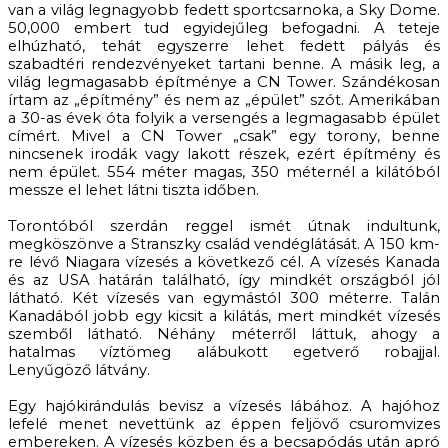
van a világ legnagyobb fedett sportcsarnoka, a Sky Dome.
50,000 embert tud egyidejűleg befogadni. A teteje
elhúzható, tehát egyszerre lehet fedett pályás és
szabadtéri rendezvényeket tartani benne. A másik leg, a
világ legmagasabb építménye a CN Tower. Szándékosan
írtam az „építmény” és nem az „épület” szót. Amerikában
a 30-as évek óta folyik a versengés a legmagasabb épület
címért. Mivel a CN Tower „csak” egy torony, benne
nincsenek irodák vagy lakott részek, ezért építmény és
nem épület. 554 méter magas, 350 méternél a kilátóból
messze el lehet látni tiszta időben.
Torontóból szerdán reggel ismét útnak indultunk,
megköszönve a Stranszky család vendéglátását. A 150 km-
re lévő Niagara vízesés a következő cél. A vízesés Kanada
és az USA határán található, így mindkét országból jól
látható. Két vízesés van egymástól 300 méterre. Talán
Kanadából jobb egy kicsit a kilátás, mert mindkét vízesés
szemből látható. Néhány méterről láttuk, ahogy a
hatalmas víztömeg alábukott egetverő robajjal.
Lenyűgöző látvány.
Egy hajókirándulás bevisz a vízesés lábához. A hajóhoz
lefelé menet nevettünk az éppen feljövő csuromvizes
embereken. A vízesés közben és a becsapódás után apró