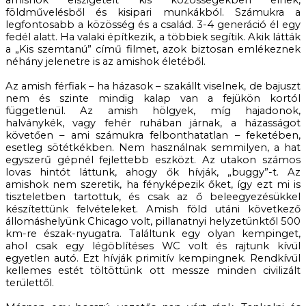
földművelésből és kisipari munkákból. Számukra a
legfontosabb a közösség és a család. 3-4 generáció él egy
fedél alatt. Ha valaki építkezik, a többiek segítik. Akik látták
a „Kis szemtanú” című filmet, azok biztosan emlékeznek
néhány jelenetre is az amishok életéből.
Az amish férfiak – ha házasok – szakállt viselnek, de bajuszt
nem és szinte mindig kalap van a fejükön kortól
függetlenül. Az amish hölgyek, míg hajadonok,
halványkék, vagy fehér ruhában járnak, a házasságot
követően – ami számukra felbonthatatlan – feketében,
esetleg sötétkékben. Nem használnak semmilyen, a hat
egyszerű gépnél fejlettebb eszközt. Az utakon számos
lovas hintót láttunk, ahogy ők hívják, „buggy”-t. Az
amishok nem szeretik, ha fényképezik őket, így ezt mi is
tiszteletben tartottuk, és csak az ő beleegyezésükkel
készítettünk felvételeket. Amish föld utáni következő
állomáshelyünk Chicago volt, pillanatnyi helyzetünktől 500
km-re észak-nyugatra. Találtunk egy olyan kempinget,
ahol csak egy légöblítéses WC volt és rajtunk kívül
egyetlen autó. Ezt hívják primitív kempingnek. Rendkívül
kellemes estét töltöttünk ott messze minden civilizált
területtől.