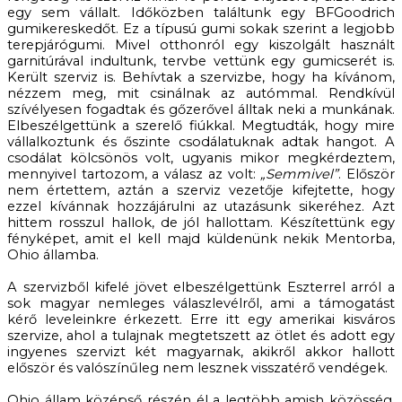
egy sem vállalt. Időközben találtunk egy BFGoodrich
gumikereskedőt. Ez a típusú gumi sokak szerint a legjobb
terepjárógumi. Mivel otthonról egy kiszolgált használt
garnitúrával indultunk, tervbe vettünk egy gumicserét is.
Került szerviz is. Behívtak a szervizbe, hogy ha kívánom,
nézzem meg, mit csinálnak az autómmal. Rendkívül
szívélyesen fogadtak és gőzerővel álltak neki a munkának.
Elbeszélgettünk a szerelő fiúkkal. Megtudták, hogy mire
vállalkoztunk és őszinte csodálatuknak adtak hangot. A
csodálat kölcsönös volt, ugyanis mikor megkérdeztem,
mennyivel tartozom, a válasz az volt:
„Semmivel”
. Először
nem értettem, aztán a szerviz vezetője kifejtette, hogy
ezzel kívánnak hozzájárulni az utazásunk sikeréhez. Azt
hittem rosszul hallok, de jól hallottam. Készítettünk egy
fényképet, amit el kell majd küldenünk nekik Mentorba,
Ohio államba.
A szervizből kifelé jövet elbeszélgettünk Eszterrel arról a
sok magyar nemleges válaszlevélről, ami a támogatást
kérő leveleinkre érkezett. Erre itt egy amerikai kisváros
szervize, ahol a tulajnak megtetszett az ötlet és adott egy
ingyenes szervizt két magyarnak, akikről akkor hallott
először és valószínűleg nem lesznek visszatérő vendégek.
Ohio állam középső részén él a legtöbb amish közösség.