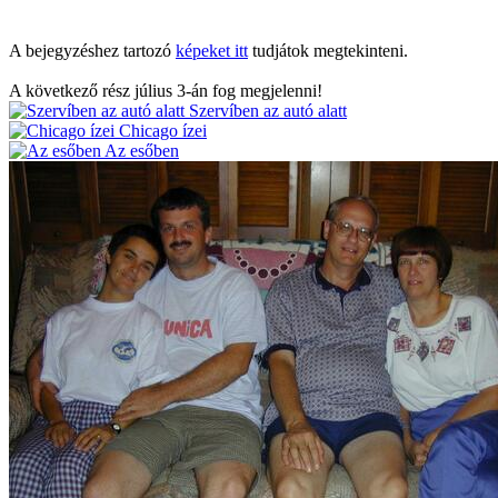
A bejegyzéshez tartozó
képeket itt
tudjátok megtekinteni.
A következő rész július 3-án fog megjelenni!
Szervíben az autó alatt
Chicago ízei
Az esőben