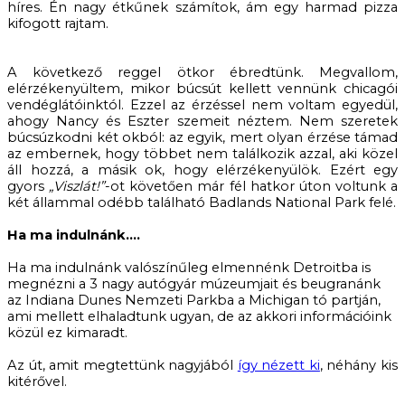
híres. Én nagy étkűnek számítok, ám egy harmad pizza
kifogott rajtam.
A következő reggel ötkor ébredtünk. Megvallom,
elérzékenyültem, mikor búcsút kellett vennünk chicagói
vendéglátóinktól. Ezzel az érzéssel nem voltam egyedül,
ahogy Nancy és Eszter szemeit néztem. Nem szeretek
búcsúzkodni két okból: az egyik, mert olyan érzése támad
az embernek, hogy többet nem találkozik azzal, aki közel
áll hozzá, a másik ok, hogy elérzékenyülök. Ezért egy
gyors
„Viszlát!”
-ot követően már fél hatkor úton voltunk a
két állammal odébb található Badlands National Park felé.
Ha ma indulnánk….
Ha ma indulnánk valószínűleg elmennénk Detroitba is
megnézni a 3 nagy autógyár múzeumjait és beugranánk
az Indiana Dunes Nemzeti Parkba a Michigan tó partján,
ami mellett elhaladtunk ugyan, de az akkori információink
közül ez kimaradt.
Az út, amit megtettünk nagyjából
így nézett ki
, néhány kis
kitérővel.