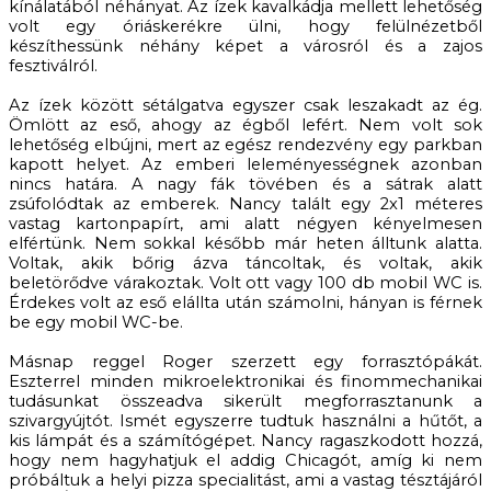
kínálatából néhányat. Az ízek kavalkádja mellett lehetőség
volt egy óriáskerékre ülni, hogy felülnézetből
készíthessünk néhány képet a városról és a zajos
fesztiválról.
Az ízek között sétálgatva egyszer csak leszakadt az ég.
Ömlött az eső, ahogy az égből lefért. Nem volt sok
lehetőség elbújni, mert az egész rendezvény egy parkban
kapott helyet. Az emberi leleményességnek azonban
nincs határa. A nagy fák tövében és a sátrak alatt
zsúfolódtak az emberek. Nancy talált egy 2x1 méteres
vastag kartonpapírt, ami alatt négyen kényelmesen
elfértünk. Nem sokkal később már heten álltunk alatta.
Voltak, akik bőrig ázva táncoltak, és voltak, akik
beletörődve várakoztak. Volt ott vagy 100 db mobil WC is.
Érdekes volt az eső elállta után számolni, hányan is férnek
be egy mobil WC-be.
Másnap reggel Roger szerzett egy forrasztópákát.
Eszterrel minden mikroelektronikai és finommechanikai
tudásunkat összeadva sikerült megforrasztanunk a
szivargyújtót. Ismét egyszerre tudtuk használni a hűtőt, a
kis lámpát és a számítógépet. Nancy ragaszkodott hozzá,
hogy nem hagyhatjuk el addig Chicagót, amíg ki nem
próbáltuk a helyi pizza specialitást, ami a vastag tésztájáról