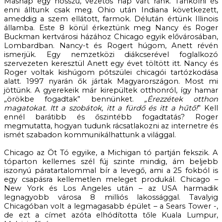
Másnap egy hosszú, vezetős nap várt ránk. Tankolni és
enni álltunk csak meg. Ohio után Indiana következett,
ameddig a szem ellátott, farmok. Délután értünk Illinois
államba. Este 8 körül érkeztünk meg Nancy és Roger
Buckman kertvárosi házához Chicago egyik elővárosában,
Lombardban. Nancy-t és Rogert húgom, Anett révén
ismerjük. Egy nemzetközi diákcserével foglalkozó
szervezeten keresztül Anett egy évet töltött itt. Nancy és
Roger voltak kishúgom pótszülei chicagói tartózkodása
alatt. 1997 nyarán ők jártak Magyarországon. Most mi
jöttünk. A gyerekeik már kirepültek otthonról, így hamar
„örökbe fogadtak” bennünket.
„Érezzétek otthon
magatokat. Itt a szobátok, itt a fürdő és itt a hűtő!
” Kell
ennél barátibb és őszintébb fogadtatás? Roger
megmutatta, hogyan tudunk rácsatlakozni az internetre és
ismét szabadon kommunikálhattunk a világgal.
Chicago az Öt Tó egyike, a Michigan tó partján fekszik. A
tóparton kellemes szél fúj szinte mindig, ám beljebb
iszonyú páratartalommal bír a levegő, ami a 25 fokból is
egy csapásra kellemetlen meleget produkál. Chicago –
New York és Los Angeles után – az USA harmadik
legnagyobb városa 8 milliós lakossággal. Tavalyig
Chicagóban volt a legmagasabb épület – a Sears Tower -,
de ezt a címet azóta elhódította tőle Kuala Lumpur,