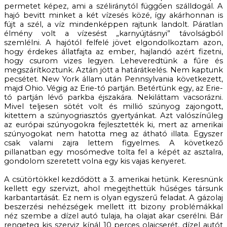
permetet képez, ami a széliránytól függően szálldogál. A
hajó bevitt minket a két vízesés közé, így akárhonnan is
fújt a szél, a víz mindenképpen rajtunk landolt. Páratlan
élmény volt a vízesést „karnyújtásnyi” távolságból
szemlélni. A hajótól felfelé jövet elgondolkoztam azon,
hogy érdekes állatfajta az ember, hajlandó azért fizetni,
hogy csurom vizes legyen. Leheveredtünk a fűre és
megszárítkoztunk. Aztán jött a határátkelés. Nem kaptunk
pecsétet. New York állam után Pennsylvania következett,
majd Ohio. Végig az Erie-tó partján. Betértünk egy, az Erie-
tó partján lévő parkba éjszakára. Nekiláttam vacsorázni.
Mivel teljesen sötét volt és millió szúnyog zajongott,
kitettem a szúnyogriasztós gyertyánkat. Azt valószínűleg
az európai szúnyogokra fejlesztették ki, mert az amerikai
szúnyogokat nem hatotta meg az átható illata. Egyszer
csak valami zajra lettem figyelmes. A következő
pillanatban egy mosómedve tolta fel a képét az asztalra,
gondolom szeretett volna egy kis vajas kenyeret.
A csütörtökkel kezdődött a 3. amerikai hetünk. Keresnünk
kellett egy szervizt, ahol megejthettük hűséges társunk
karbantartását. Ez nem is olyan egyszerű feladat. A gázolaj
beszerzési nehézségek mellett itt bizony problémákkal
néz szembe a dízel autó tulaja, ha olajat akar cserélni. Bár
rengeteg kis szerviz kínál 10 perces olajcserét, dízel autót