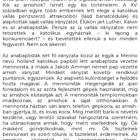
Kik az amishok? Ismét egy kis történelem. A XV.
században egyre több embernek lett elege a katolikus
vallás pénzszerző attrakcióból (lásd bánatcédulák) és
alapítottak saját vallási irányzatot. Élükön járt Luther, Kálvin
és az anabaptisták. Persze az új vallási irányzatok nem
tetszettek a katolikus egyháznak – ki rajong a
konkurenciáért? – és bevetették ellenük a kor minden
fegyverét. Nem sok sikerrel.
Az anabaptisták két fő irányzata közül az egyik a Menno
nevű holland katolikus papból lett anabaptista vezette
mennonita, a másik a Jakob Amman német pap vezette
amish irányzat. Mindkét irányzat követői rendkívül
puritánok, egyszerűek. Az alapvető különbséget a fejlődés
hozta magával. A mennoniták megengedik az ipari
forradalom és az azóta fejlesztett gépek használatát, míg
az amishok elutasítják azt. A mennoniták templomokban
imádkoznak, az amishok a saját otthonaikban. A
mennonita házban van áram, telefon, gépkocsi, az amish-
ban gyertya, ló, és lovas kocsi. Még mielőtt bárki is nevetni
kezdene, vagy lenéző szavakat hangoztatna, szeretném,
ha utánaolvasna annak, hogy miért viselkednek így. Ők
másként gondolkodnak, mint mi. Ők tisztelnek
bennünket és ezért tőlünk is tiszteletet érdemelnek. Az
amishok elszigetelt kis közösségekben élnek,