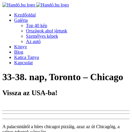
Kezdőoldal
Galéria
Top 40 kép
Országok ahol jártunk
Személyes képek
Az autó
Könyv
Blog
Katica Tanya
Kapcsolat
33-38. nap, Toronto – Chicago
Vissza az USA-ba!
A palacsintától a híres chicagoi pizzáig, azaz az út Chicagóig, a
színes tehenek városáig.