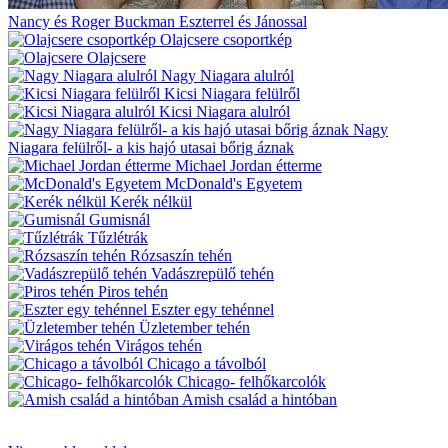
Nancy és Roger Buckman Eszterrel és Jánossal
Olajcsere csoportkép
Olajcsere
Nagy Niagara alulról
Kicsi Niagara felülről
Kicsi Niagara alulról
Nagy
Niagara felülről- a kis hajó utasai bőrig áznak
Michael Jordan étterme
McDonald's Egyetem
Kerék nélkül
Gumisnál
Tűzlétrák
Rózsaszín tehén
Vadászrepülő tehén
Piros tehén
Eszter egy tehénnel
Üzletember tehén
Virágos tehén
Chicago a távolból
Chicago- felhőkarcolók
Amish család a hintóban