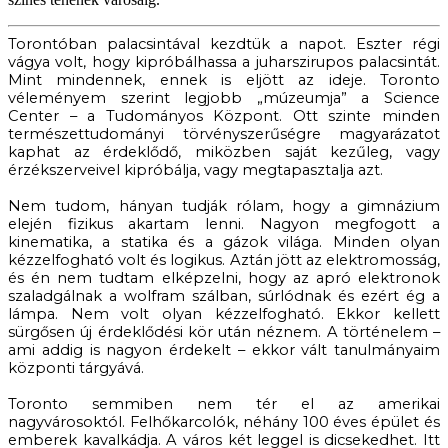
Torontóban palacsintával kezdtük a napot. Eszter régi
vágya volt, hogy kipróbálhassa a juharszirupos palacsintát.
Mint mindennek, ennek is eljött az ideje. Toronto
véleményem szerint legjobb „múzeumja” a Science
Center – a Tudományos Központ. Ott szinte minden
természettudományi törvényszerűségre magyarázatot
kaphat az érdeklődő, miközben saját kezűleg, vagy
érzékszerveivel kipróbálja, vagy megtapasztalja azt.
Nem tudom, hányan tudják rólam, hogy a gimnázium
elején fizikus akartam lenni. Nagyon megfogott a
kinematika, a statika és a gázok világa. Minden olyan
kézzelfogható volt és logikus. Aztán jött az elektromosság,
és én nem tudtam elképzelni, hogy az apró elektronok
szaladgálnak a wolfram szálban, súrlódnak és ezért ég a
lámpa. Nem volt olyan kézzelfogható. Ekkor kellett
sürgősen új érdeklődési kör után néznem. A történelem –
ami addig is nagyon érdekelt – ekkor vált tanulmányaim
központi tárgyává.
Toronto semmiben nem tér el az amerikai
nagyvárosoktól. Felhőkarcolók, néhány 100 éves épület és
emberek kavalkádja. A város két leggel is dicsekedhet. Itt