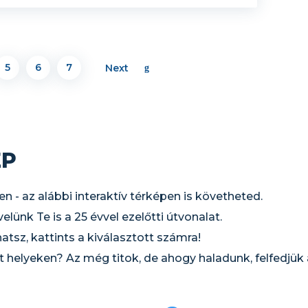
5
6
7
Next
ÉP
en - az alábbi interaktív térképen is követheted.
lünk Te is a 25 évvel ezelőtti útvonalat.
atsz, kattints a kiválasztott számra!
t helyeken? Az még titok, de ahogy haladunk, felfedjük 