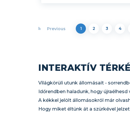
1
2
3
4
Previous
INTERAKTÍV TÉRK
Világkörüli utunk állomásait - sorrendb
Időrendben haladunk, hogy újraélhesd ve
A kékkel jelölt állomásokról már olvash
Hogy miket éltünk át a szürkével jelzet