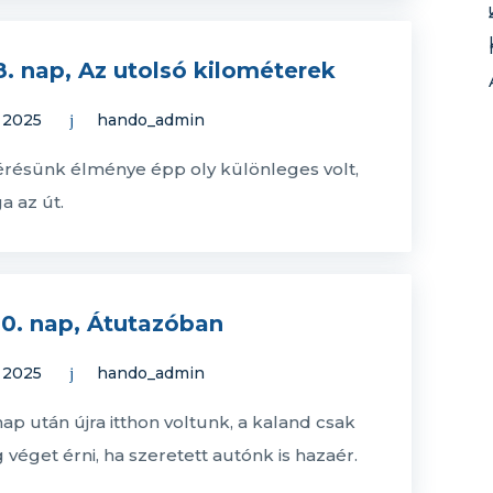
8. nap, Az utolsó kilométerek
, 2025
hando_admin
térésünk élménye épp oly különleges volt,
a az út.
0. nap, Átutazóban
, 2025
hando_admin
ap után újra itthon voltunk, a kaland csak
 véget érni, ha szeretett autónk is hazaér.