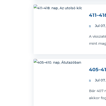
411–41
Jul 07
A vissza
mint mag
405–41
Jul 07
Bár 407 n
akkor fog