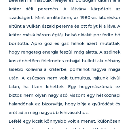
Beértem a második hellyel és boldogan ültem le a
kráter déli peremén. A látvány kárpótolt az
izzadságért. Mint említettem, az 1980-as kitöréskor
eltűnt a vulkán északi pereme és ott folyt ki a láva. A
kráter másik három égtáji belső oldalát por fedte hó
borította. Apró gőz és gáz felhők azért mutatták,
hogy rengeteg energia feszül még alatta. A szélnek
köszönhetően félelmetes robajjal hullott alá néhány
kisebb kőlavina a kráterbe, porfelhőt hagyva maga
után. A csúcson nem volt tumultus, rajtunk kívül
talán, ha tízen lehettek. Egy hegymászónak ez
biztos nem olyan nagy szó, viszont egy hétköznapi
halandónak ez bizonyítja, hogy bírja a gyűrődést és
erőt ad a még nagyobb kihívásokhoz.
Lefelé egy kicsit könnyebb volt a menet, különösen