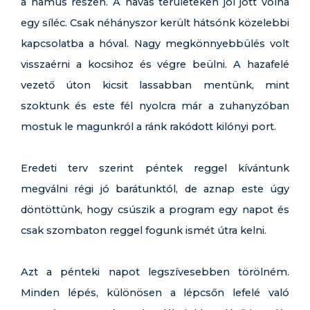
a hamus részen. A havas területeken jól jött volna
egy síléc. Csak néhányszor került hátsónk közelebbi
kapcsolatba a hóval. Nagy megkönnyebbülés volt
visszaérni a kocsihoz és végre beülni. A hazafelé
vezető úton kicsit lassabban mentünk, mint
szoktunk és este fél nyolcra már a zuhanyzóban
mostuk le magunkról a ránk rakódott kilónyi port.
Eredeti terv szerint péntek reggel kívántunk
megválni régi jó barátunktól, de aznap este úgy
döntöttünk, hogy csúszik a program egy napot és
csak szombaton reggel fogunk ismét útra kelni.
Azt a pénteki napot legszívesebben törölném.
Minden lépés, különösen a lépcsőn lefelé való