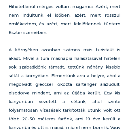
Hihetetlenül mérges voltam magamra. Azért, mert
nem indultunk el időben, azért, mert rosszul
emlékeztem, és azért, mert felelőtlennek tűntem
Eszter szemében.
A környéken azonban számos más turistaút is
akadt. Mivel a túra másnapra halasztásával hirtelen
sok szabadidőnk támadt, tettünk néhány kisebb
sétát a környéken. Elmentünk arra a helyre, ahol a
megolvadt gleccser okozta sártenger alázúdult,
elsodorva mindent, ami az útjába került. Egy kis
kanyonban vezetett a sétánk, ahol szinte
folyamatosan vízesések tarkították utunk. Volt ott
több 20-30 méteres farönk, ami 19 éve került a
kanyonba és ott is marad, míg el nem bomlik. Vagy