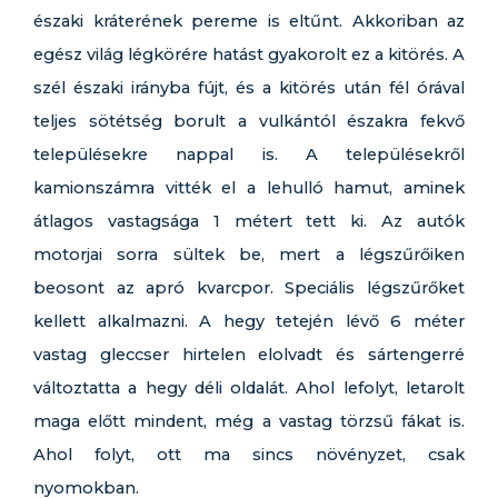
északi kráterének pereme is eltűnt. Akkoriban az
egész világ légkörére hatást gyakorolt ez a kitörés. A
szél északi irányba fújt, és a kitörés után fél órával
teljes sötétség borult a vulkántól északra fekvő
településekre nappal is. A településekről
kamionszámra vitték el a lehulló hamut, aminek
átlagos vastagsága 1 métert tett ki. Az autók
motorjai sorra sültek be, mert a légszűrőiken
beosont az apró kvarcpor. Speciális légszűrőket
kellett alkalmazni. A hegy tetején lévő 6 méter
vastag gleccser hirtelen elolvadt és sártengerré
változtatta a hegy déli oldalát. Ahol lefolyt, letarolt
maga előtt mindent, még a vastag törzsű fákat is.
Ahol folyt, ott ma sincs növényzet, csak
nyomokban.