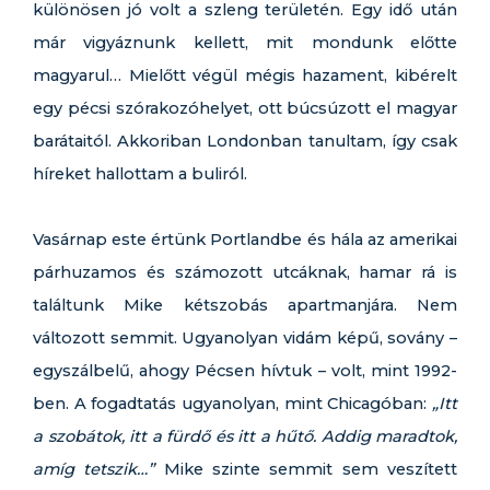
különösen jó volt a szleng területén. Egy idő után
már vigyáznunk kellett, mit mondunk előtte
magyarul… Mielőtt végül mégis hazament, kibérelt
egy pécsi szórakozóhelyet, ott búcsúzott el magyar
barátaitól. Akkoriban Londonban tanultam, így csak
híreket hallottam a buliról.
Vasárnap este értünk Portlandbe és hála az amerikai
párhuzamos és számozott utcáknak, hamar rá is
találtunk Mike kétszobás apartmanjára. Nem
változott semmit. Ugyanolyan vidám képű, sovány –
egyszálbelű, ahogy Pécsen hívtuk – volt, mint 1992-
ben. A fogadtatás ugyanolyan, mint Chicagóban:
„Itt
a szobátok, itt a fürdő és itt a hűtő. Addig maradtok,
amíg tetszik…”
Mike szinte semmit sem veszített