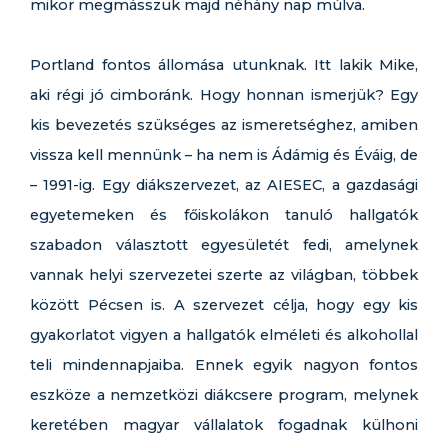
mikor megmásszuk majd néhány nap múlva.
Portland fontos állomása utunknak. Itt lakik Mike,
aki régi jó cimboránk. Hogy honnan ismerjük? Egy
kis bevezetés szükséges az ismeretséghez, amiben
vissza kell mennünk – ha nem is Ádámig és Éváig, de
– 1991-ig. Egy diákszervezet, az AIESEC, a gazdasági
egyetemeken és főiskolákon tanuló hallgatók
szabadon választott egyesületét fedi, amelynek
vannak helyi szervezetei szerte az világban, többek
között Pécsen is. A szervezet célja, hogy egy kis
gyakorlatot vigyen a hallgatók elméleti és alkohollal
teli mindennapjaiba. Ennek egyik nagyon fontos
eszköze a nemzetközi diákcsere program, melynek
keretében magyar vállalatok fogadnak külhoni