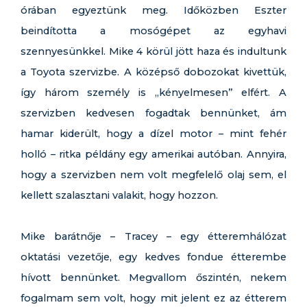
órában egyeztünk meg. Időközben Eszter
beindította a mosógépet az egyhavi
szennyesünkkel. Mike 4 körül jött haza és indultunk
a Toyota szervizbe. A középső dobozokat kivettük,
így három személy is „kényelmesen” elfért. A
szervizben kedvesen fogadtak bennünket, ám
hamar kiderült, hogy a dízel motor – mint fehér
holló – ritka példány egy amerikai autóban. Annyira,
hogy a szervizben nem volt megfelelő olaj sem, el
kellett szalasztani valakit, hogy hozzon.
Mike barátnője – Tracey – egy étteremhálózat
oktatási vezetője, egy kedves fondue étterembe
hívott bennünket. Megvallom őszintén, nekem
fogalmam sem volt, hogy mit jelent ez az étterem