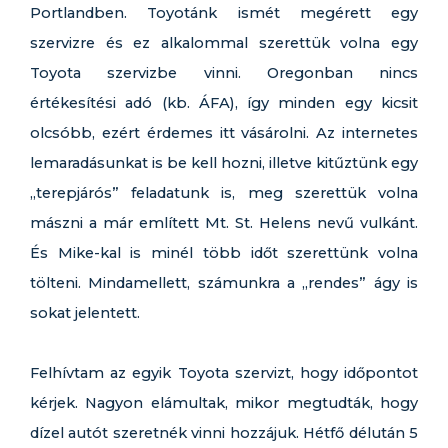
Portlandben. Toyotánk ismét megérett egy
szervizre és ez alkalommal szerettük volna egy
Toyota szervizbe vinni. Oregonban nincs
értékesítési adó (kb. ÁFA), így minden egy kicsit
olcsóbb, ezért érdemes itt vásárolni. Az internetes
lemaradásunkat is be kell hozni, illetve kitűztünk egy
„terepjárós” feladatunk is, meg szerettük volna
mászni a már említett Mt. St. Helens nevű vulkánt.
És Mike-kal is minél több időt szerettünk volna
tölteni. Mindamellett, számunkra a „rendes” ágy is
sokat jelentett.
Felhívtam az egyik Toyota szervizt, hogy időpontot
kérjek. Nagyon elámultak, mikor megtudták, hogy
dízel autót szeretnék vinni hozzájuk. Hétfő délután 5