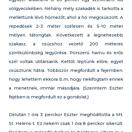
völgyecskében. Néhány mély szakadék is tarkotta a
mellettünk lévő hómezőt, ahol a hó megcsúszott. A
repedések 2-3 méter szélesen és 5-10 méter
mélyen tátongtak. Következett a legnehezebb
szakasz, a csúcshoz vezető 200 méteres
szintkülönbség legyűrése. Porszerű hamu és erős
szél voltak útitársaink. Kettőt léptünk előre, egyet
csúsztunk hátra. Többször megfordult a fejemben,
hogy lehettem ekkora b.m, hogy nekifogtam ennek
a menetnek, immár másodjára. (Szerintem Eszter
fejében is megfordult ez a gondolat.)
Délután 1 óra 3 perckor Eszter meghódította a Mt.
St. Helens-t. Ez nekem csak 1 óra 8 perckor sikerült.