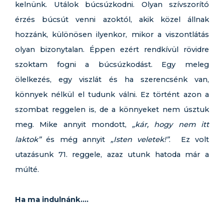
kelnünk. Utálok búcsúzkodni. Olyan szívszorító
érzés búcsút venni azoktól, akik közel állnak
hozzánk, különösen ilyenkor, mikor a viszontlátás
olyan bizonytalan. Éppen ezért rendkívül rövidre
szoktam fogni a búcsúzkodást. Egy meleg
ölelkezés, egy viszlát és ha szerencsénk van,
könnyek nélkül el tudunk válni. Ez történt azon a
szombat reggelen is, de a könnyeket nem úsztuk
meg. Mike annyit mondott,
„kár, hogy nem itt
laktok”
és még annyit
„Isten veletek!”
. Ez volt
utazásunk 71. reggele, azaz utunk hatoda már a
múlté.
Ha ma indulnánk….