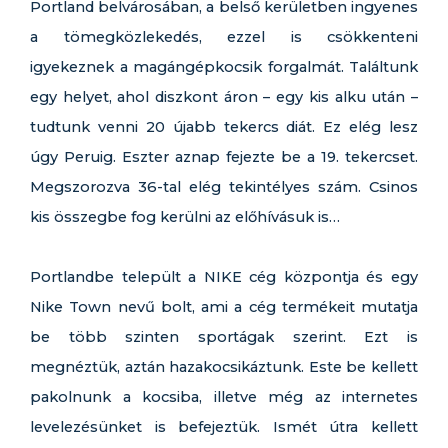
Portland belvárosában, a belső kerületben ingyenes
a tömegközlekedés, ezzel is csökkenteni
igyekeznek a magángépkocsik forgalmát. Találtunk
egy helyet, ahol diszkont áron – egy kis alku után –
tudtunk venni 20 újabb tekercs diát. Ez elég lesz
úgy Peruig. Eszter aznap fejezte be a 19. tekercset.
Megszorozva 36-tal elég tekintélyes szám. Csinos
kis összegbe fog kerülni az előhívásuk is…
Portlandbe települt a NIKE cég központja és egy
Nike Town nevű bolt, ami a cég termékeit mutatja
be több szinten sportágak szerint. Ezt is
megnéztük, aztán hazakocsikáztunk. Este be kellett
pakolnunk a kocsiba, illetve még az internetes
levelezésünket is befejeztük. Ismét útra kellett