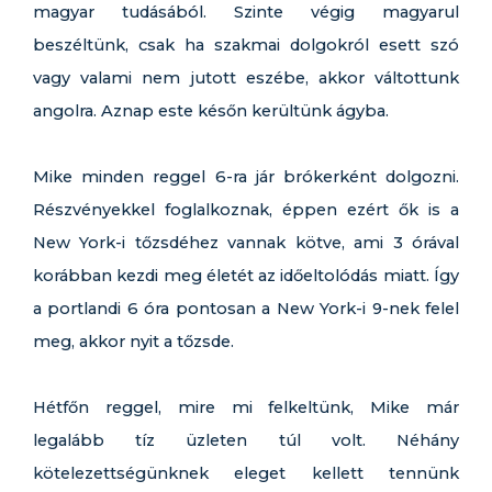
magyar tudásából. Szinte végig magyarul
beszéltünk, csak ha szakmai dolgokról esett szó
vagy valami nem jutott eszébe, akkor váltottunk
angolra. Aznap este későn kerültünk ágyba.
Mike minden reggel 6-ra jár brókerként dolgozni.
Részvényekkel foglalkoznak, éppen ezért ők is a
New York-i tőzsdéhez vannak kötve, ami 3 órával
korábban kezdi meg életét az időeltolódás miatt. Így
a portlandi 6 óra pontosan a New York-i 9-nek felel
meg, akkor nyit a tőzsde.
Hétfőn reggel, mire mi felkeltünk, Mike már
legalább tíz üzleten túl volt. Néhány
kötelezettségünknek eleget kellett tennünk