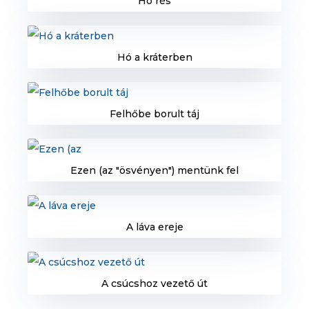
Hó rés
Hó a kráterben
Felhőbe borult táj
Ezen (az "ösvényen") mentünk fel
A láva ereje
A csúcshoz vezető út