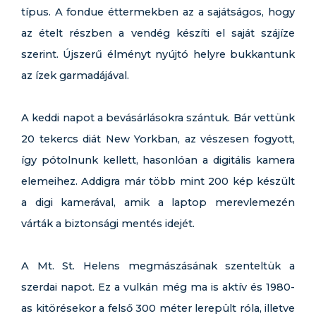
típus. A fondue éttermekben az a sajátságos, hogy
az ételt részben a vendég készíti el saját szájíze
szerint. Újszerű élményt nyújtó helyre bukkantunk
az ízek garmadájával.
A keddi napot a bevásárlásokra szántuk. Bár vettünk
20 tekercs diát New Yorkban, az vészesen fogyott,
így pótolnunk kellett, hasonlóan a digitális kamera
elemeihez. Addigra már több mint 200 kép készült
a digi kamerával, amik a laptop merevlemezén
várták a biztonsági mentés idejét.
A Mt. St. Helens megmászásának szenteltük a
szerdai napot. Ez a vulkán még ma is aktív és 1980-
as kitörésekor a felső 300 méter lerepült róla, illetve