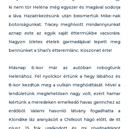
ki nem tör Heléna még egyszer és magával sodorja
a láva. Hazaérkezésünk után beismertük Mike-nak
botorságunkat. Tracey meghívott mindannyiunkat
aznap este az egyik saját éttermükbe vacsorára.
Nagyon ízletes ételek garmadájával lepett meg
bennünket a Shari’s étteremlánc. Köszönet érte!
Másnap 6-kor már az autóban robogtunk
Helénához. Fél nyolckor értünk a hegy lábához és
8-kor kezdtük meg a vulkán meghódítását. Mivel a
lendületünk meglehetősen nagy volt, ezért hamar
kiértünk a meredeken emelkedő havas gerinchez az
erdőből. Valami hasonló látvány fogadhatta a
Klondike láz aranyásóit a Chilkoot hágó előtt, de itt
plusz 15 fok uralkodott és mi rövidnadrágot