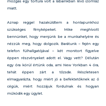
mozgás egy tortúra volt a lábainkban lévő izomláz
miatt.
Aznap reggel hazaküldtem a honlapunkhoz
szükséges fényképeket. Mike meghívott
bennünket, hogy menjünk be a munkahelyére és
nézzük meg, hogy dolgozik. Barátunk – fején egy
telefon fülhallgatójával – két monitort figyelve
éppen részvényeket adott el. Vagy vett? Délután
egy óra körül értünk oda, ami New Yorkban 4 óra,
tehát éppen zárt a tőzsde. Részletesen
elmagyarázta, hogy miért jó a befektetőknek az ő
cégük, miért hozzájuk fordulnak és hogyan
működik egy ügylet.