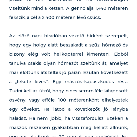
viseltünk mind a ketten. A gerinc alja 1,440 méteren
fekszik, a cél a 2,400 méteren lévő csúcs.
Az előző napi híradóban vezető hírként szerepelt,
hogy egy hölgy alatt beszakadt a szűz hómező és
bizony elég volt helikopterrel kimenteni. Ebből
tanulva csakis olyan hómezőt szeltünk át, amelyet
már előttünk átszeltek jó páran. Ezután következett
a „fekete leves”. Egy mászós-kapaszkodós rész.
Tudni kell az útról, hogy nincs semmiféle kitaposott
ösvény, vagy efféle. 100 méterenként elhelyeztek
egy cöveket. Ha látod a következőt, jó irányba
haladsz. Ha nem, jobb, ha visszafordulsz. Ezeken a
mászós részeken gyakrabban meg kellett állnunk,
egyszer aludtunk is 20 percet egy szélvédett kis