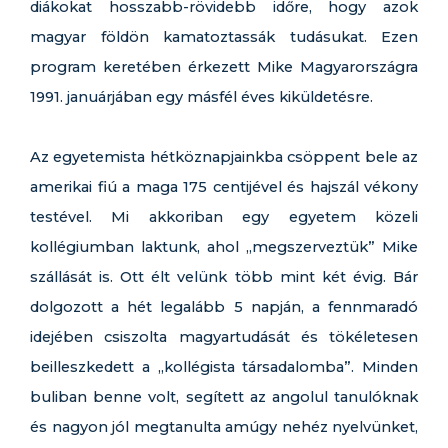
diákokat hosszabb-rövidebb időre, hogy azok
magyar földön kamatoztassák tudásukat. Ezen
program keretében érkezett Mike Magyarországra
1991. januárjában egy másfél éves kiküldetésre.
Az egyetemista hétköznapjainkba csöppent bele az
amerikai fiú a maga 175 centijével és hajszál vékony
testével. Mi akkoriban egy egyetem közeli
kollégiumban laktunk, ahol „megszerveztük” Mike
szállását is. Ott élt velünk több mint két évig. Bár
dolgozott a hét legalább 5 napján, a fennmaradó
idejében csiszolta magyartudását és tökéletesen
beilleszkedett a „kollégista társadalomba”. Minden
buliban benne volt, segített az angolul tanulóknak
és nagyon jól megtanulta amúgy nehéz nyelvünket,