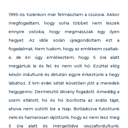
1995-ös túránkon már felmásztam a csúcsra. Akkor
megfogadtam, hogy soha többet nem leszek
ennyire ostoba, hogy megmásszak egy ilyen
hegyet. Az idők során újragondoltam ezt a
fogadalmat. Nem tudom, hogy az emlékeim csaltak-
e, de én úgy emlékeztem, hogy 5 óra alatt
megjártuk le és fel, és nem volt hó. Ezúttal elég
későn indultunk és délután egyre érkeztünk a hegy
lábához. 3 km erdei sétát követően jött a meredek
hegygerinc. Dermesztő látvány fogadott. Ameddig a
szem ellátott, hó és hó borította az erdős tájat,
ahova nem sütött be a Nap. Botladozva futottunk
neki és hamarosan rájöttünk, hogy ez nem lesz meg
5 óra alatt és mérgelődve visszafordultunk.