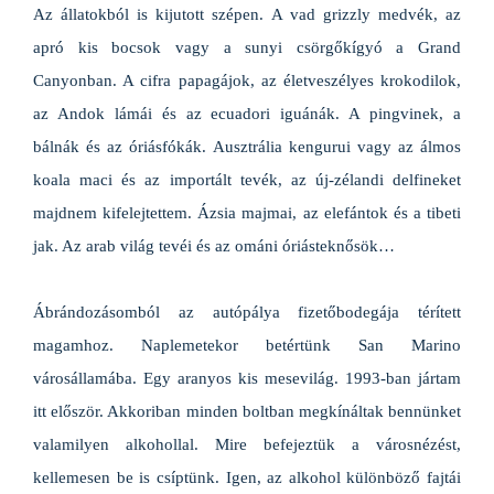
Az állatokból is kijutott szépen. A vad grizzly medvék, az
apró kis bocsok vagy a sunyi csörgőkígyó a Grand
Canyonban. A cifra papagájok, az életveszélyes krokodilok,
az Andok lámái és az ecuadori iguánák. A pingvinek, a
bálnák és az óriásfókák. Ausztrália kengurui vagy az álmos
koala maci és az importált tevék, az új-zélandi delfineket
majdnem kifelejtettem. Ázsia majmai, az elefántok és a tibeti
jak. Az arab világ tevéi és az ománi óriásteknősök…
Ábrándozásomból az autópálya fizetőbodegája térített
magamhoz. Naplemetekor betértünk San Marino
városállamába. Egy aranyos kis mesevilág. 1993-ban jártam
itt először. Akkoriban minden boltban megkínáltak bennünket
valamilyen alkohollal. Mire befejeztük a városnézést,
kellemesen be is csíptünk. Igen, az alkohol különböző fajtái