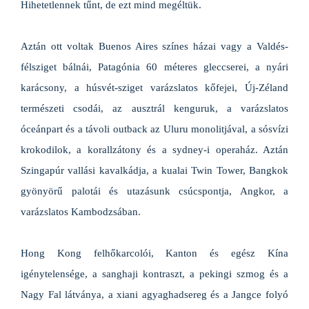
Hihetetlennek tűnt, de ezt mind megéltük.
Aztán ott voltak Buenos Aires színes házai vagy a Valdés-
félsziget bálnái, Patagónia 60 méteres gleccserei, a nyári
karácsony, a húsvét-sziget varázslatos kőfejei, Új-Zéland
természeti csodái, az ausztrál kenguruk, a varázslatos
óceánpart és a távoli outback az Uluru monolitjával, a sósvízi
krokodilok, a korallzátony és a sydney-i operaház. Aztán
Szingapúr vallási kavalkádja, a kualai Twin Tower, Bangkok
gyönyörű palotái és utazásunk csúcspontja, Angkor, a
varázslatos Kambodzsában.
Hong Kong felhőkarcolói, Kanton és egész Kína
igénytelensége, a sanghaji kontraszt, a pekingi szmog és a
Nagy Fal látványa, a xiani agyaghadsereg és a Jangce folyó