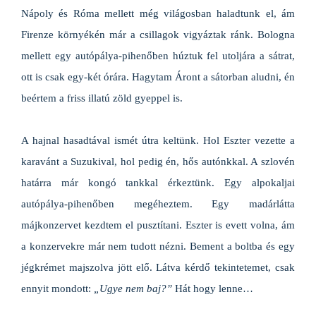
Nápoly és Róma mellett még világosban haladtunk el, ám
Firenze környékén már a csillagok vigyáztak ránk. Bologna
mellett egy autópálya-pihenőben húztuk fel utoljára a sátrat,
ott is csak egy-két órára. Hagytam Áront a sátorban aludni, én
beértem a friss illatú zöld gyeppel is.
A hajnal hasadtával ismét útra keltünk. Hol Eszter vezette a
karavánt a Suzukival, hol pedig én, hős autónkkal. A szlovén
határra már kongó tankkal érkeztünk. Egy alpokaljai
autópálya-pihenőben megéheztem. Egy madárlátta
májkonzervet kezdtem el pusztítani. Eszter is evett volna, ám
a konzervekre már nem tudott nézni. Bement a boltba és egy
jégkrémet majszolva jött elő. Látva kérdő tekintetemet, csak
ennyit mondott:
„Ugye nem baj?”
Hát hogy lenne…