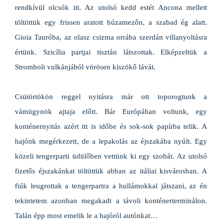
rendkívül olcsók itt. Az utolsó kedd estét Ancona mellett
töltöttük egy frissen aratott búzamezőn, a szabad ég alatt.
Gioia Tauróba, az olasz csizma orrába szerdán villanyoltásra
értünk. Szicília partjai tisztán látszottak. Elképzeltük a
Stromboli vulkánjából vörösen kiszökő lávát.
Csütörtökön reggel nyitásra már ott toporogtunk a
vámügynök ajtaja előtt. Bár Európában voltunk, egy
konténernyitás azért itt is időbe és sok-sok papírba telik. A
hajónk megérkezett, de a lepakolás az éjszakába nyúlt. Egy
közeli tengerparti üdülőben vettünk ki egy szobát. Az utolsó
fizetős éjszakánkat töltöttük abban az itáliai kisvárosban. A
fiúk leugrottak a tengerpartra a hullámokkal játszani, az én
tekintetem azonban megakadt a távoli konténerterminálon.
Talán épp most emelik le a hajóról autónkat…