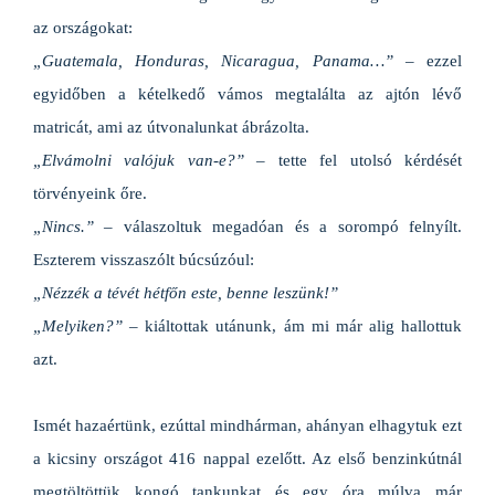
az országokat:
„Guatemala, Honduras, Nicaragua, Panama…”
– ezzel
egyidőben a kételkedő vámos megtalálta az ajtón lévő
matricát, ami az útvonalunkat ábrázolta.
„Elvámolni valójuk van-e?”
– tette fel utolsó kérdését
törvényeink őre.
„Nincs.”
– válaszoltuk megadóan és a sorompó felnyílt.
Eszterem visszaszólt búcsúzóul:
„Nézzék a tévét hétfőn este, benne leszünk!”
„Melyiken?”
– kiáltottak utánunk, ám mi már alig hallottuk
azt.
Ismét hazaértünk, ezúttal mindhárman, ahányan elhagytuk ezt
a kicsiny országot 416 nappal ezelőtt. Az első benzinkútnál
megtöltöttük kongó tankunkat és egy óra múlva már