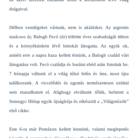
dolgaival.
Délben vendégeket vártunk, nem is akárkiket. Az argentin
tanácsos úr, Balogh Fecó (úr) töltötte éves szabadságát itthon
és a környékünkön lévő birtokát látogatta. Az egyik ok,
amiért erre a napra haza kellett érnünk, a Balogh család várt
látogatása volt. Fecó családja és barátai ebéd után futottak be.
7 hónapja váltunk el a világ túlsó felén és íme, most újra
találkozunk. A viccelődés és ugratás természetesen ezúttal
sem maradhatott el. Alighogy elváltunk tőlük, befutott a
Somogyi Hírlap egyik újságírója és elkészült a „Világutózók”
első cikke.
Este 6-ra már Pomázon kellett lennünk, valami meglepetés