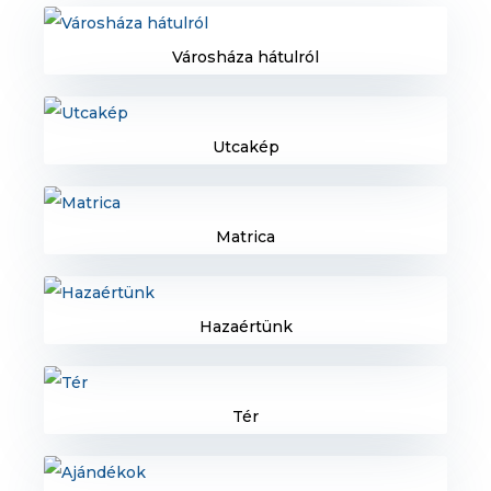
Városháza hátulról
Utcakép
Matrica
Hazaértünk
Tér