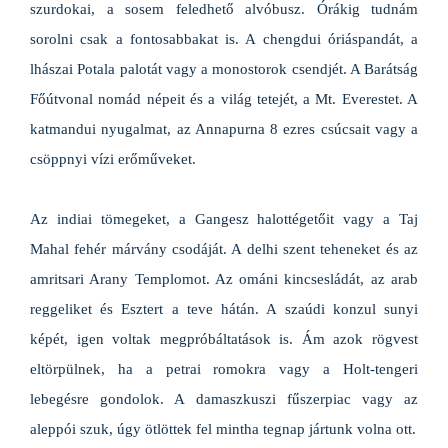
szurdokai, a sosem feledhető alvóbusz. Órákig tudnám
sorolni csak a fontosabbakat is. A chengdui óriáspandát, a
lhászai Potala palotát vagy a monostorok csendjét. A Barátság
Főútvonal nomád népeit és a világ tetejét, a Mt. Everestet. A
katmandui nyugalmat, az Annapurna 8 ezres csúcsait vagy a
csöppnyi vízi erőműveket.
Az indiai tömegeket, a Gangesz halottégetőit vagy a Taj
Mahal fehér márvány csodáját. A delhi szent teheneket és az
amritsari Arany Templomot. Az ománi kincsesládát, az arab
reggeliket és Esztert a teve hátán. A szaúdi konzul sunyi
képét, igen voltak megpróbáltatások is. Ám azok rögvest
eltörpülnek, ha a petrai romokra vagy a Holt-tengeri
lebegésre gondolok. A damaszkuszi fűszerpiac vagy az
aleppói szuk, úgy ötlöttek fel mintha tegnap jártunk volna ott.