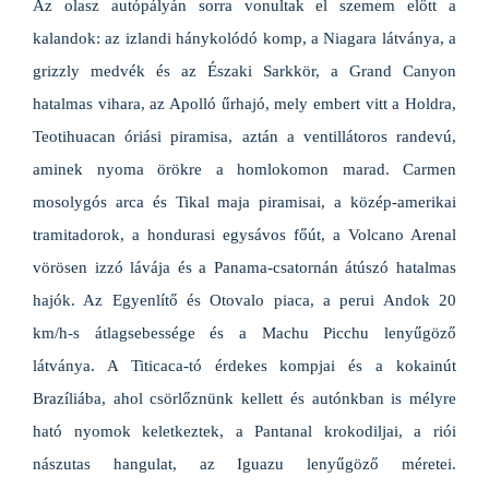
Az olasz autópályán sorra vonultak el szemem előtt a
kalandok: az izlandi hánykolódó komp, a Niagara látványa, a
grizzly medvék és az Északi Sarkkör, a Grand Canyon
hatalmas vihara, az Apolló űrhajó, mely embert vitt a Holdra,
Teotihuacan óriási piramisa, aztán a ventillátoros randevú,
aminek nyoma örökre a homlokomon marad. Carmen
mosolygós arca és Tikal maja piramisai, a közép-amerikai
tramitadorok, a hondurasi egysávos főút, a Volcano Arenal
vörösen izzó lávája és a Panama-csatornán átúszó hatalmas
hajók. Az Egyenlítő és Otovalo piaca, a perui Andok 20
km/h-s átlagsebessége és a Machu Picchu lenyűgöző
látványa. A Titicaca-tó érdekes kompjai és a kokainút
Brazíliába, ahol csörlőznünk kellett és autónkban is mélyre
ható nyomok keletkeztek, a Pantanal krokodiljai, a riói
nászutas hangulat, az Iguazu lenyűgöző méretei.