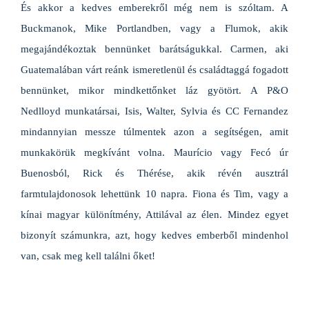
És akkor a kedves emberekről még nem is szóltam. A
Buckmanok, Mike Portlandben, vagy a Flumok, akik
megajándékoztak bennünket barátságukkal. Carmen, aki
Guatemalában várt reánk ismeretlenül és családtaggá fogadott
bennünket, mikor mindkettőnket láz gyötört. A P&O
Nedlloyd munkatársai, Isis, Walter, Sylvia és CC Fernandez
mindannyian messze túlmentek azon a segítségen, amit
munkakörük megkívánt volna. Maurício vagy Fecó úr
Buenosból, Rick és Thérése, akik révén ausztrál
farmtulajdonosok lehettünk 10 napra. Fiona és Tim, vagy a
kínai magyar különítmény, Attilával az élen. Mindez egyet
bizonyít számunkra, azt, hogy kedves emberből mindenhol
van, csak meg kell találni őket!