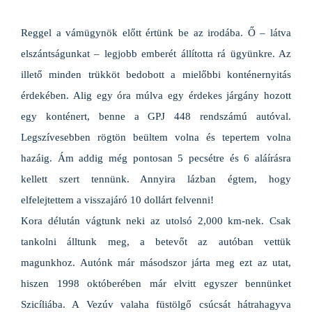
Reggel a vámügynök előtt értünk be az irodába. Ő – látva
elszántságunkat – legjobb emberét állította rá ügyünkre. Az
illető minden trükköt bedobott a mielőbbi konténernyitás
érdekében. Alig egy óra múlva egy érdekes járgány hozott
egy konténert, benne a GPJ 448 rendszámú autóval.
Legszívesebben rögtön beültem volna és tepertem volna
hazáig. Ám addig még pontosan 5 pecsétre és 6 aláírásra
kellett szert tennünk. Annyira lázban égtem, hogy
elfelejtettem a visszajáró 10 dollárt felvenni!
Kora délután vágtunk neki az utolsó 2,000 km-nek. Csak
tankolni álltunk meg, a betevőt az autóban vettük
magunkhoz. Autónk már másodszor járta meg ezt az utat,
hiszen 1998 októberében már elvitt egyszer bennünket
Szicíliába. A Vezúv valaha füstölgő csúcsát hátrahagyva