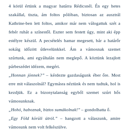
4 körül értünk a magyar határra Rédicsnél. Én egy hetes
szakállal, tiszta, ám foltos pólóban, biztosan az ausztrál
Kathrine-ben lett foltos, amikor már nem válogattuk szét a
fehér ruhát a színestől. Eszter sem festett úgy, mint aki épp
estélyre készül. A pecsételés hamar megesett, bár a határőr
sokáig időzött útlevelünkkel. Ám a vámosnak szemet
szúrtunk, ami egyáltalán nem meglepő. A köztünk lezajlott
párbeszédet idézem, megéri.
„Honnan jönnek?”
– kérdezte gazdaságunk éber őre. Most
erre mit válaszolnál? Egymásra néztünk és nem tudtuk, hol is
kezdjük. Ez a bizonytalanság egyből szemet szúrt hős
vámosunknak.
„Hohó, haboznak, biztos sumákolnak!”
– gondolhatta ő.
„Egy Föld körüli útról.”
– hangzott a válaszunk, amire
vámosunk nem volt felkészülve.