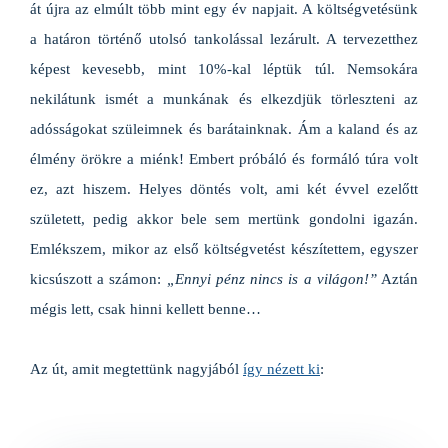
át újra az elmúlt több mint egy év napjait. A költségvetésünk
a határon történő utolsó tankolással lezárult. A tervezetthez
képest kevesebb, mint 10%-kal léptük túl. Nemsokára
nekilátunk ismét a munkának és elkezdjük törleszteni az
adósságokat szüleimnek és barátainknak. Ám a kaland és az
élmény örökre a miénk! Embert próbáló és formáló túra volt
ez, azt hiszem. Helyes döntés volt, ami két évvel ezelőtt
született, pedig akkor bele sem mertünk gondolni igazán.
Emlékszem, mikor az első költségvetést készítettem, egyszer
kicsúszott a számon:
„Ennyi pénz nincs is a világon!”
Aztán
mégis lett, csak hinni kellett benne…
Az út, amit megtettünk nagyjából
így nézett ki
: