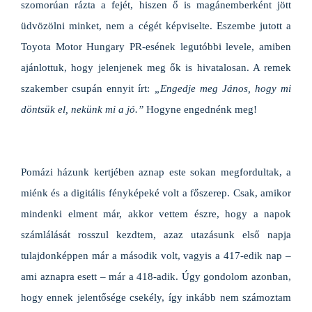
szomorúan rázta a fejét, hiszen ő is magánemberként jött
üdvözölni minket, nem a cégét képviselte. Eszembe jutott a
Toyota Motor Hungary PR-esének legutóbbi levele, amiben
ajánlottuk, hogy jelenjenek meg ők is hivatalosan. A remek
szakember csupán ennyit írt:
„Engedje meg János, hogy mi
döntsük el, nekünk mi a jó.”
Hogyne engednénk meg!
Pomázi házunk kertjében aznap este sokan megfordultak, a
miénk és a digitális fényképeké volt a főszerep. Csak, amikor
mindenki elment már, akkor vettem észre, hogy a napok
számlálását rosszul kezdtem, azaz utazásunk első napja
tulajdonképpen már a második volt, vagyis a 417-edik nap –
ami aznapra esett – már a 418-adik. Úgy gondolom azonban,
hogy ennek jelentősége csekély, így inkább nem számoztam