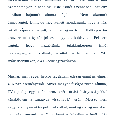
Szombathelyen pihentünk. Este ismét Szennában, szüleim
házában hajtottuk álomra fejünket. Nem akartunk
ünneprontók lenni, de meg kellett mondanunk, hogy a házi
rakott káposzta helyett, a 89 elfogyasztott töltöttkáposzta-
konzerv után igazán jól esne egy kis bableves… Fel sem
fogtuk, hogy hazaértünk, tulajdonképpen ismét
„vendégségben” voltunk, ezúttal szüleimnél, a 256.
szálláshelyünkön, a 415-ödik éjszakánkon.
Másnap már reggel hétkor faggattam édesanyámat az elmúlt
416 nap eseményeiről. Mivel magyar újságot ritkán láttunk,
TV-t pedig egyáltalán nem, ezért óriási hiányosságokkal
küszködtem a „magyar viszonyok” terén. Messze nem
vagyok annyira aktív politizáló alkat, mint egy átlag mexikói,
de azért szeretek tisztában lenni a körülöttem lévő világ