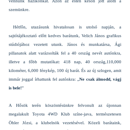
vennünk házikónkat. Azon az estén későn jött álom a
szemünkre.
Hétfőn, utazásunk hivatalosan is utolsó napján, a
sajtótájékoztató előtt kedves barátunk, Velich János grafikus
stúdiójához vezetett utunk. János és munkatársa, Ági
pillanatok alatt varázsolták fel a 40 ország nevét autónkra,
illetve a főbb mutatókat: 418 nap, 40 ország,110,000
kilométer, 6,000 fénykép, 100 új barát. És az új szlogen, amit
immár joggal írhattunk fel autónkra: „
Ne csak álmodd, vágj
is bele!
”
A Hősök terén köszöntésünkre felvonult az újonnan
megalakult Toyota 4WD Klub színe-java, természetesen
Öhler Józsi, a klubelnök vezetésével. Közeli barátaink,