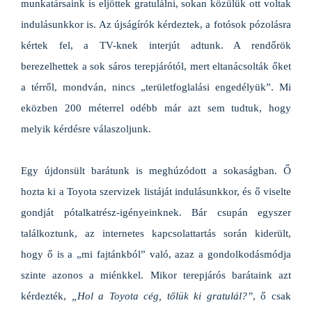
munkatársaink is eljöttek gratulálni, sokan közülük ott voltak
indulásunkkor is. Az újságírók kérdeztek, a fotósok pózolásra
kértek fel, a TV-knek interjút adtunk. A rendőrök
berezelhettek a sok sáros terepjárótól, mert eltanácsolták őket
a térről, mondván, nincs „területfoglalási engedélyük”. Mi
eközben 200 méterrel odébb már azt sem tudtuk, hogy
melyik kérdésre válaszoljunk.
Egy újdonsült barátunk is meghúzódott a sokaságban. Ő
hozta ki a Toyota szervizek listáját indulásunkkor, és ő viselte
gondját pótalkatrész-igényeinknek. Bár csupán egyszer
találkoztunk, az internetes kapcsolattartás során kiderült,
hogy ő is a „mi fajtánkból” való, azaz a gondolkodásmódja
szinte azonos a miénkkel. Mikor terepjárós barátaink azt
kérdezték,
„Hol a Toyota cég, tőlük ki gratulál?”
, ő csak