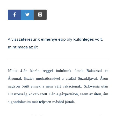
A visszatérésünk élménye épp oly különleges volt,
mint maga az út.
Július 4-én korán reggel indultunk útnak Balázzsal és
Áronnal, Eszter unokaöccsével a család Suzukijával. Áron
nagyon örült ennek a nem várt vakációnak. Szlovénia után
Olaszország következett. Láb a gázpedálon, szem az úton, ám
a gondolataim már teljesen máshol jártak.