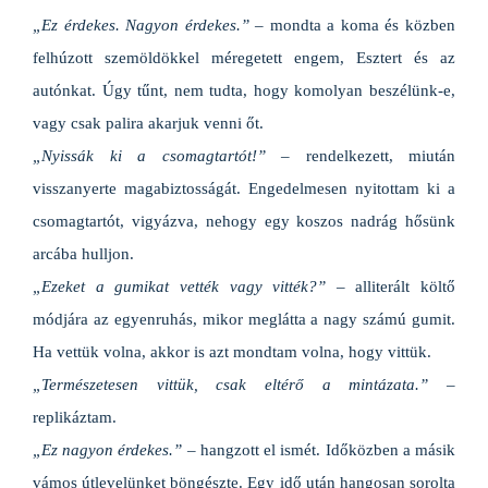
„Ez érdekes. Nagyon érdekes.”
– mondta a koma és közben
felhúzott szemöldökkel méregetett engem, Esztert és az
autónkat. Úgy tűnt, nem tudta, hogy komolyan beszélünk-e,
vagy csak palira akarjuk venni őt.
„Nyissák ki a csomagtartót!”
– rendelkezett, miután
visszanyerte magabiztosságát. Engedelmesen nyitottam ki a
csomagtartót, vigyázva, nehogy egy koszos nadrág hősünk
arcába hulljon.
„Ezeket a gumikat vették vagy vitték?”
– alliterált költő
módjára az egyenruhás, mikor meglátta a nagy számú gumit.
Ha vettük volna, akkor is azt mondtam volna, hogy vittük.
„Természetesen vittük, csak eltérő a mintázata.”
–
replikáztam.
„Ez nagyon érdekes.”
– hangzott el ismét. Időközben a másik
vámos útlevelünket böngészte. Egy idő után hangosan sorolta